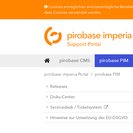
Cookies ermöglichen eine bestmögliche Bereitste
dass Cookies verwendet werden.
pirobase CMS
pirobase PIM
pirobase imperia Portal
pirobase PIM
Releases
Doku-Center
Servicedesk / Ticketsystem
Hinweise zur Umsetzung der EU-DSGVO