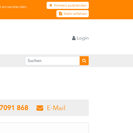
Hinweis ausblenden
t einverstanden,
Mehr erfahren
Login
7091 868
E-Mail
-