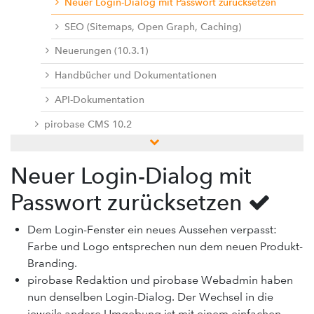
Neuer Login-Dialog mit Passwort zurücksetzen
SEO (Sitemaps, Open Graph, Caching)
Neuerungen (10.3.1)
Handbücher und Dokumentationen
API-Dokumentation
pirobase CMS 10.2
pirobase CMS 10.1
Neuer Login-Dialog mit
pirobase CMS 10
Passwort zurücksetzen
Docu center
Add-ons
Dem Login-Fenster ein neues Aussehen verpasst:
Farbe und Logo entsprechen nun dem neuen Produkt-
Service desk / ticket system
Branding.
Support-Forum
pirobase Redaktion und pirobase Webadmin haben
Provide feedback
nun denselben Login-Dialog. Der Wechsel in die
jeweils andere Umgebung ist mit einem einfachen