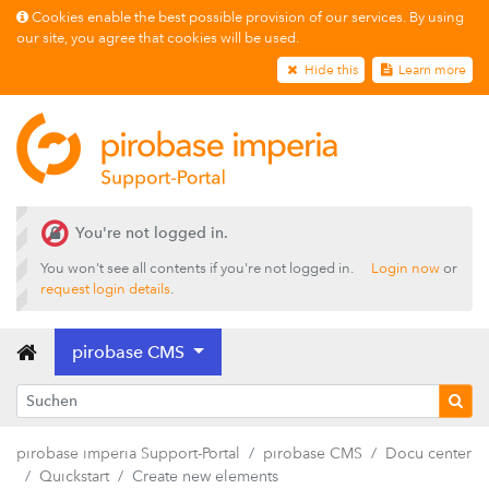
Cookies enable the best possible provision of our services. By using
our site, you agree that cookies will be used.
Hide this
Learn more
You're not logged in.
You won't see all contents if you're not logged in.
Login now
or
request login details
.
pirobase CMS
pirobase imperia Support-Portal
pirobase CMS
Docu center
Releases
Quickstart
Create new elements