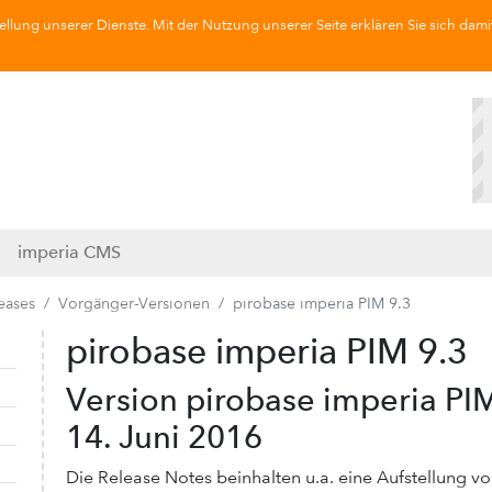
llung unserer Dienste. Mit der Nutzung unserer Seite erklären Sie sich dami
imperia CMS
eases
Vorgänger-Versionen
pirobase imperia PIM 9.3
pirobase imperia PIM 9.3
Navigation ausklappen
Navigation einklappen
​Version pirobase imperia PIM
14. Juni 2016
Die Release Notes beinhalten u.a. eine Aufstellung 