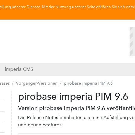
llung unserer Dienste. Mit der Nutzung unserer Seite erklären Sie sich dami
imperia CMS
eases
Vorgänger-Versionen
pirobase imperia PIM 9.6
pirobase imperia PIM 9.6
Navigation ausklappen
Navigation einklappen
​Version pirobase imperia PIM 9.6 veröffentl
Die Release Notes beinhalten u.a. eine Aufstellung
und neuen Features.