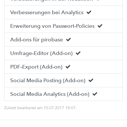
pirobase CMS 10.4
Verbesserungen bei Analytics
pirobase CMS 10.3
pirobase CMS 10.2
Erweiterung von Passwort-Policies
pirobase CMS 10.1
Add-ons für pirobase
pirobase CMS 10
Umfrage-Editor (Add-on)
Doku-Center
Add-ons
PDF-Export (Add-on)
Servicedesk / Ticketsystem
Social Media Posting (Add-on)
Support-Forum
Social Media Analytics (Add-on)
Feedback geben
Zuletzt bearbeitet am
10.07.2017 18:07
.