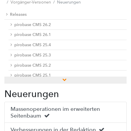
Vorgänger-Versionen
Neuerungen
Releases
pirobase CMS 26.2
pirobase CMS 26.1
pirobase CMS 25.4
pirobase CMS 25.3
pirobase CMS 25.2
pirobase CMS 25.1
pirobase CMS 24.3
Neuerungen
pirobase CMS 24.2
pirobase CMS 24.1
Massenoperationen im erweiterten
Seitenbaum
Vorgänger-Versionen
pirobase CMS 10.5
Verbesserungen in der Redaktion