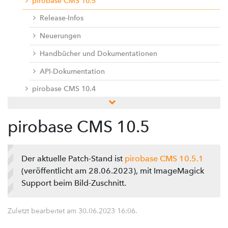
pirobase CMS 10.5
Release-Infos
Neuerungen
Handbücher und Dokumentationen
API-Dokumentation
pirobase CMS 10.4
pirobase CMS 10.3
pirobase CMS 10.5
pirobase CMS 10.2
pirobase CMS 10.1
Der aktuelle Patch-Stand ist
pirobase CMS 10.5.1
pirobase CMS 10
(veröffentlicht am 28.06.2023), mit ImageMagick
Doku-Center
Support beim Bild-Zuschnitt.
Add-ons
Zuletzt bearbeitet am
30.06.2023 16:06
.
Servicedesk / Ticketsystem