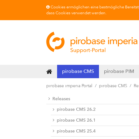
Cookies ermöglichen eine bestmögliche Bereitste
dass Cookies verwendet werden.
pirobase CMS
pirobase PIM
pirobase imperia Portal
pirobase CMS
Re
Releases
pirobase CMS 26.2
pirobase CMS 26.1
pirobase CMS 25.4