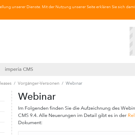
llung unserer Dienste. Mit der Nutzung unserer Seite erklären Sie sich dami
imperia CMS
leases
Vorgänger-Versionen
Webinar
Webinar
Navigation ausklappen
Navigation einklappen
Im Folgenden finden Sie die Aufzeichnung des Webi
CMS 9.4. Alle Neuerungen im Detail gibt es in der
Rel
Dokument: