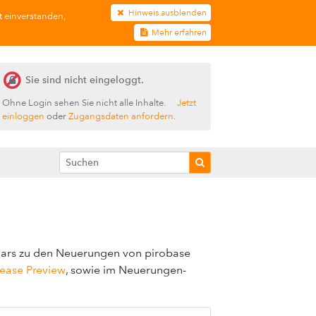
Hinweis ausblenden
t einverstanden,
Mehr erfahren
Sie sind nicht eingeloggt.
Ohne Login sehen Sie nicht alle Inhalte.
Jetzt
einloggen
oder
Zugangsdaten anfordern
.
nars zu den Neuerungen von pirobase
ease Preview
, sowie im Neuerungen-