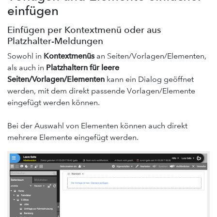
pirobase CMS 10.5
einfügen
pirobase CMS 10.4
Einfügen per Kontextmenü oder aus
pirobase CMS 10.3
Platzhalter-Meldungen
pirobase CMS 10.2
Sowohl in
Kontextmenüs
an Seiten/Vorlagen/Elementen,
als auch in
Platzhaltern für leere
pirobase CMS 10.1
Seiten/Vorlagen/Elementen
kann ein Dialog geöffnet
pirobase CMS 10
werden, mit dem direkt passende Vorlagen/Elemente
eingefügt werden können.
Doku-Center
Add-ons
Bei der Auswahl von Elementen können auch direkt
mehrere Elemente eingefügt werden.
Servicedesk / Ticketsystem
Support-Forum
Feedback geben