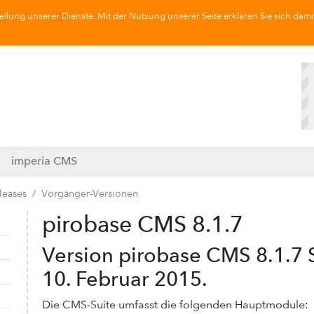
llung unserer Dienste. Mit der Nutzung unserer Seite erklären Sie sich dami
imperia CMS
leases
Vorgänger-Versionen
pirobase CMS 8.1.7
Navigation ausklappen
Navigation einklappen
Version pirobase CMS 8.1.7 S
10. Februar 2015.
Die CMS-Suite umfasst die folgenden Hauptmodule: