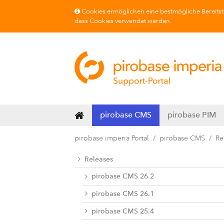
Cookies ermöglichen eine bestmögliche Bereitste
dass Cookies verwendet werden.
pirobase CMS
pirobase PIM
pirobase imperia Portal
pirobase CMS
Re
Releases
pirobase CMS 26.2
pirobase CMS 26.1
pirobase CMS 25.4