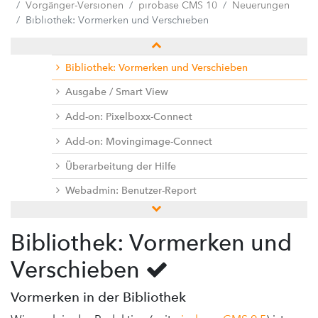
Vorgänger-Versionen
pirobase CMS 10
Neuerungen
Panel für Seiteninformationen und Kommentare
Bibliothek: Vormerken und Verschieben
Redaktion
Bibliothek: Vormerken und Verschieben
Ausgabe / Smart View
Add-on: Pixelboxx-Connect
Add-on: Movingimage-Connect
Überarbeitung der Hilfe
Webadmin: Benutzer-Report
Weitere Neuerungen
Bibliothek: Vormerken und
3rd Party Libraries
Verschieben
Handbücher und Dokumentationen
Doku-Center
Vormerken in der Bibliothek
Add-ons