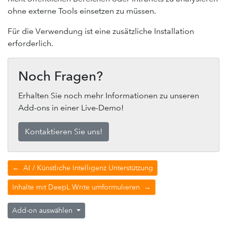
PIM-Connect
ohne externe Tools einsetzen zu müssen.
Pixelboxx-Connect
Für die Verwendung ist eine zusätzliche Installation
SharePoint-Connect
erforderlich.
Servicedesk / Ticketsystem
Noch Fragen?
Support-Forum
Feedback geben
Erhalten Sie noch mehr Informationen zu unseren
Add-ons in einer Live-Demo!
Kontaktieren Sie uns!
←
AI / Künstliche Intelligenz Unterstützung
Inhalte mit DeepL Write umformulieren
→
Add-on auswählen