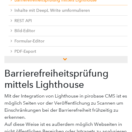
Barrierefreiheitsprüfung mittels Lighthouse
Inhalte mit DeepL Write umformulieren
REST API
Bild-Editor
Formular-Editor
PDF-Export
Scrollytelling
Barrierefreiheitsprüfung
Social Media
mittels Lighthouse
Translate (DeepL)
Umfrage-Editor
Mit der Integration von Lighthouse in pirobase CMS ist es
möglich Seiten vor der Veröffentlichung zu Scannen um
URL-Manager
Einschränkungen bei der Barrierefreiheit frühzeitig zu
Analytics-Connect
erkennen.
Movingimage-Connect
Auf diese Weise ist es außerdem möglich Webseiten in
nicht öffentlichen Bereichen oder Intranets zu analysieren