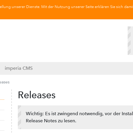
llung unserer Dienste. Mit der Nutzung unserer Seite erklären Sie sich dami
imperia CMS
eases
Releases
Navigation ausklappen
Navigation einklappen
Wichtig: Es ist zwingend notwendig, vor der Insta
Release Notes zu lesen.